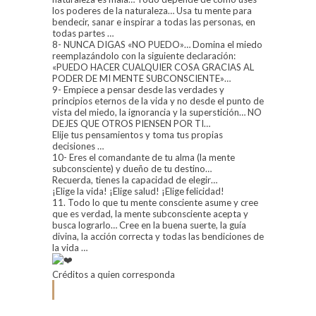
los poderes de la naturaleza… Usa tu mente para
bendecir, sanar e inspirar a todas las personas, en
todas partes …
8- NUNCA DIGAS «NO PUEDO»… Domina el miedo
reemplazándolo con la siguiente declaración:
«PUEDO HACER CUALQUIER COSA GRACIAS AL
PODER DE MI MENTE SUBCONSCIENTE»…
9- Empiece a pensar desde las verdades y
principios eternos de la vida y no desde el punto de
vista del miedo, la ignorancia y la superstición… NO
DEJES QUE OTROS PIENSEN POR TI…
Elije tus pensamientos y toma tus propias
decisiones …
10- Eres el comandante de tu alma (la mente
subconsciente) y dueño de tu destino…
Recuerda, tienes la capacidad de elegir…
¡Elige la vida! ¡Elige salud! ¡Elige felicidad!
11. Todo lo que tu mente consciente asume y cree
que es verdad, la mente subconsciente acepta y
busca lograrlo… Cree en la buena suerte, la guía
divina, la acción correcta y todas las bendiciones de
la vida …
Créditos a quien corresponda