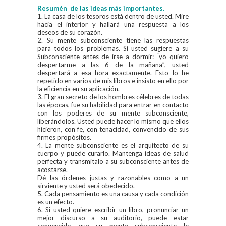
Resumén de las ideas más importantes.
1. La casa de los tesoros está dentro de usted. Mire
hacia el interior y hallará una respuesta a los
deseos de su corazón.
2. Su mente subconsciente tiene las respuestas
para todos los problemas. Si usted sugiere a su
Subconsciente antes de irse a dormir: “yo quiero
despertarme a las 6 de la mañana”, usted
despertará a esa hora exactamente. Esto lo he
repetido en varios de mis libros e insisto en ello por
la eficiencia en su aplicación.
3. El gran secreto de los hombres célebres de todas
las épocas, fue su habilidad para entrar en contacto
con los poderes de su mente subconsciente,
liberándolos. Usted puede hacer lo mismo que ellos
hicieron, con fe, con tenacidad, convencido de sus
firmes propósitos.
4. La mente subconsciente es el arquitecto de su
cuerpo y puede curarlo. Mantenga ideas de salud
perfecta y transmítalo a su subconsciente antes de
acostarse.
Dé las órdenes justas y razonables como a un
sirviente y usted será obedecido.
5. Cada pensamiento es una causa y cada condición
es un efecto.
6. Si usted quiere escribir un libro, pronunciar un
mejor discurso a su auditorio, puede estar
convencido que su mente subconsciente le