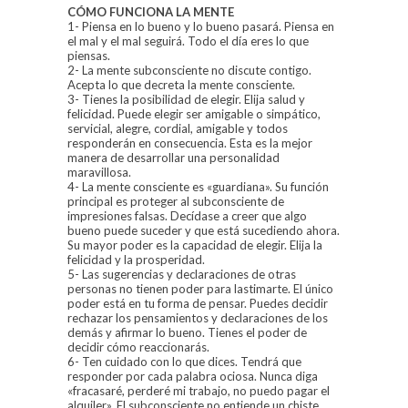
CÓMO FUNCIONA LA MENTE
1- Piensa en lo bueno y lo bueno pasará. Piensa en
el mal y el mal seguirá. Todo el día eres lo que
piensas.
2- La mente subconsciente no discute contigo.
Acepta lo que decreta la mente consciente.
3- Tienes la posibilidad de elegir. Elija salud y
felicidad. Puede elegir ser amigable o simpático,
servicial, alegre, cordial, amigable y todos
responderán en consecuencia. Esta es la mejor
manera de desarrollar una personalidad
maravillosa.
4- La mente consciente es «guardiana». Su función
principal es proteger al subconsciente de
impresiones falsas. Decídase a creer que algo
bueno puede suceder y que está sucediendo ahora.
Su mayor poder es la capacidad de elegir. Elija la
felicidad y la prosperidad.
5- Las sugerencias y declaraciones de otras
personas no tienen poder para lastimarte. El único
poder está en tu forma de pensar. Puedes decidir
rechazar los pensamientos y declaraciones de los
demás y afirmar lo bueno. Tienes el poder de
decidir cómo reaccionarás.
6- Ten cuidado con lo que dices. Tendrá que
responder por cada palabra ociosa. Nunca diga
«fracasaré, perderé mi trabajo, no puedo pagar el
alquiler». El subconsciente no entiende un chiste.