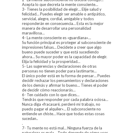
Acepta lo que decreta la mente consciente…
3- Tienes la posibilidad de elegir… Elije salud y
felicidad… Puedes elegir ser amable o antipático,
servicial, alegre, cordial, amigable y todos
responderán en consecuencia… Esta es la mejor
manera de desarrollar una personalidad
maravillosa…
4- La mente consciente es «guardiana»…
Su función principal es proteger al subconsciente de
impresiones falsas… Decídete a creer que algo
bueno puede suceder y que está sucediendo
ahora… Su mayor poder es la capacidad de elegir.
Elija la felicidad y la prosperidad…
5- Las sugerencias y declaraciones de otras
personas no tienen poder para lastimarte…
El único poder está en tu forma de pensar… Puedes
decidir rechazar los pensamientos y declaraciones
de los demás y afirmar lo bueno… Tienes el poder
de decidir cómo reaccionarás…
6- Ten cuidado con lo que dices…
Tendrás que responder por cada palabra ociosa…
Nunca diga «fracasaré, perderé mi trabajo, no
puedo pagar el alquiler»… El subconsciente no
entiende un chiste… Hace que todas estas cosas
sucedan..
.
7- Tu mente no está mal… Ninguna fuerza de la
naturaleza es mala… Todo depende de cómo uses