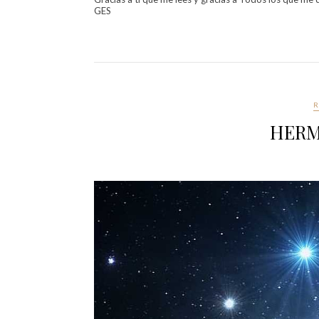
GES
R
HERM