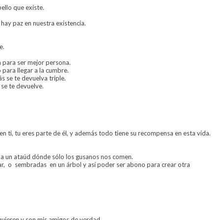
ello que existe.
hay paz en nuestra existencia.
e.
 para ser mejor persona.
para llegar a la cumbre.
s se te devuelva triple.
se te devuelve.
en ti, tu eres parte de él, y además todo tiene su recompensa en esta vida.
a a un ataúd dónde sólo los gusanos nos comen.
ar, o sembradas en un árbol y así poder ser abono para crear otra
 quieren y son mis amigos de verdad.