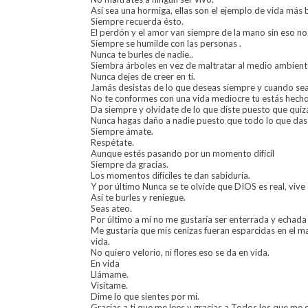
Así sea una hormiga, ellas son el ejemplo de vida más b
Siempre recuerda ésto.
El perdón y el amor van siempre de la mano sin eso no 
Siempre se humilde con las personas .
Nunca te burles de nadie..
Siembra árboles en vez de maltratar al medio ambient
Nunca dejes de creer en ti.
Jamás desistas de lo que deseas siempre y cuando sea
No te conformes con una vida mediocre tu estás hecho 
Da siempre y olvídate de lo que diste puesto que quizá
Nunca hagas daño a nadie puesto que todo lo que das 
Siempre ámate.
Respétate.
Aunque estés pasando por un momento difícil
Siempre da gracias.
Los momentos difíciles te dan sabiduría.
Y por último Nunca se te olvide que DIOS es real, vive 
Así te burles y reniegue.
Seas ateo.
Por último a mí no me gustaría ser enterrada y echad
Me gustaría que mis cenizas fueran esparcidas en el m
vida.
No quiero velorio, ni flores eso se da en vida.
En vida
Llámame.
Visítame.
Dime lo que sientes por mí.
Gracias a ti que me lees y gracias a Todos los que me