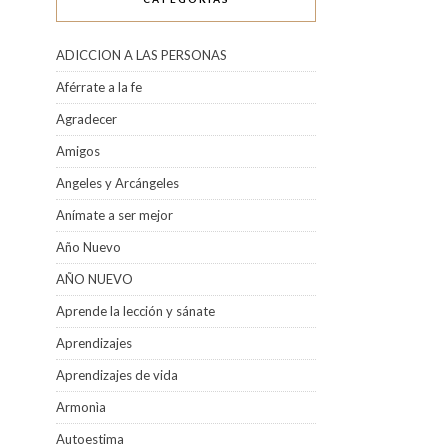
ADICCION A LAS PERSONAS
Aférrate a la fe
Agradecer
Amigos
Angeles y Arcángeles
Anímate a ser mejor
Año Nuevo
AÑO NUEVO
Aprende la lección y sánate
Aprendizajes
Aprendizajes de vida
Armonìa
Autoestima