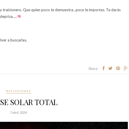
y traicionero. Que quien poco te demuestra…poco le importas. Te darás
 deprisa…..
lver a buscarlas,
Share:
REFLEXIONES
SE SOLAR TOTAL
7 abril, 2024