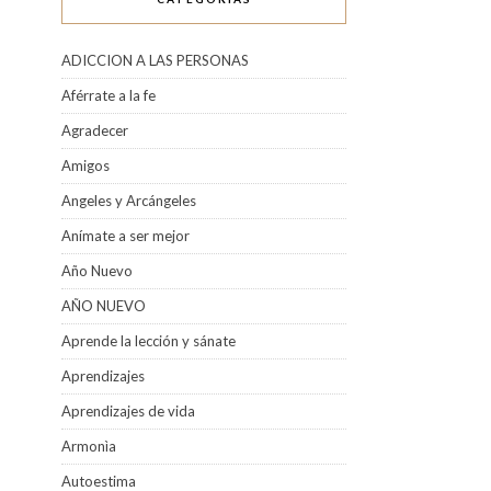
ADICCION A LAS PERSONAS
Aférrate a la fe
Agradecer
Amigos
Angeles y Arcángeles
Anímate a ser mejor
Año Nuevo
AÑO NUEVO
Aprende la lección y sánate
Aprendizajes
Aprendizajes de vida
Armonìa
Autoestima