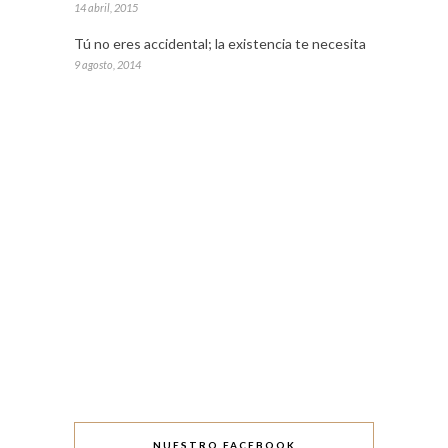
14 abril, 2015
Tú no eres accidental; la existencia te necesita
9 agosto, 2014
NUESTRO FACEBOOK