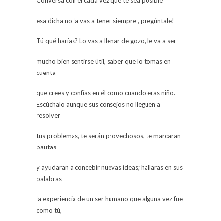
Conversa con él cada vez que te sea posible
esa dicha no la vas a tener siempre , pregúntale!
Tú qué harías? Lo vas a llenar de gozo, le va a ser
mucho bien sentirse útil, saber que lo tomas en
cuenta
que crees y confías en él como cuando eras niño.
Escúchalo aunque sus consejos no lleguen a
resolver
tus problemas, te serán provechosos, te marcaran
pautas
y ayudaran a concebir nuevas ideas; hallaras en sus
palabras
la experiencia de un ser humano que alguna vez fue
como tú,