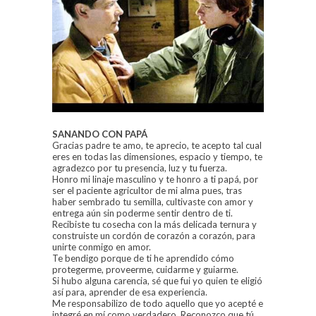
SANANDO CON PAPÁ
Gracias padre te amo, te aprecio, te acepto tal cual
eres en todas las dimensiones, espacio y tiempo, te
agradezco por tu presencia, luz y tu fuerza.
Honro mi linaje masculino y te honro a ti papá, por
ser el paciente agricultor de mi alma pues, tras
haber sembrado tu semilla, cultivaste con amor y
entrega aún sin poderme sentir dentro de ti.
Recibiste tu cosecha con la más delicada ternura y
construiste un cordón de corazón a corazón, para
unirte conmigo en amor.
Te bendigo porque de ti he aprendido cómo
protegerme, proveerme, cuidarme y guiarme.
Si hubo alguna carencia, sé que fui yo quien te eligió
así para, aprender de esa experiencia.
Me responsabilizo de todo aquello que yo acepté e
integré en mí como verdadero. Reconozco que tú