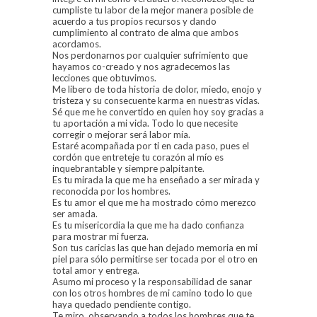
cumpliste tu labor de la mejor manera posible de
acuerdo a tus propios recursos y dando
cumplimiento al contrato de alma que ambos
acordamos.
Nos perdonarnos por cualquier sufrimiento que
hayamos co-creado y nos agradecemos las
lecciones que obtuvimos.
Me libero de toda historia de dolor, miedo, enojo y
tristeza y su consecuente karma en nuestras vidas.
Sé que me he convertido en quien hoy soy gracias a
tu aportación a mi vida. Todo lo que necesite
corregir o mejorar será labor mía.
Estaré acompañada por ti en cada paso, pues el
cordón que entreteje tu corazón al mío es
inquebrantable y siempre palpitante.
Es tu mirada la que me ha enseñado a ser mirada y
reconocida por los hombres.
Es tu amor el que me ha mostrado cómo merezco
ser amada.
Es tu misericordia la que me ha dado confianza
para mostrar mi fuerza.
Son tus caricias las que han dejado memoria en mi
piel para sólo permitirse ser tocada por el otro en
total amor y entrega.
Asumo mi proceso y la responsabilidad de sanar
con los otros hombres de mi camino todo lo que
haya quedado pendiente contigo.
Te miro, observando a todos los hombres que te