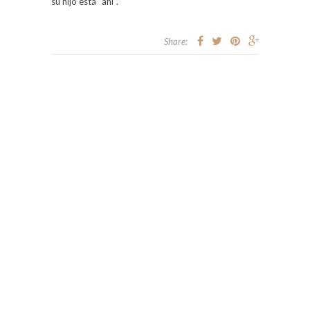
su hijo está “ahí”.
Share: