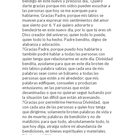
bendigo en este nuevo y precioso día.. Quiero
darte gracias porque mis oídos pueden escuchar a
las personas que hoy se me acerquen para
hablarme. Gracias Padre, porque mis labios se
mueven para expresar mis sentimientos del amor
que siento por ti. Y así quiero adorarte y
bendecirte en este nuevo día, por lo que tú eres oh
Dios creador del universo; quien todo lo puede,
quien todo lo ha hecho. Padre bendito, digno de
alabanza y adoración.
?
Gracias Padre, porque puedo hoy hablarte y
también podré hablar a todas las personas con
quien tenga que relacionarme en este día. Divinidad
bendita, ayúdame para que en este día broten de
mis labios palabra sabias; que cada una de mis
palabras sean como un bálsamo a todas las
personas que estén a mi alrededor; que mis
palabras edifiquen, consuelen y produzcan
entusiasmo, en las personas que están
desanimadas o que no quieran seguir luchando por
la situación tan difícil que están atravesando.
?Gracias por p
ermítirme Hermosa Divinidad, que
con cada una de las personas a quien hoy tenga
que dirigirme, solamente broten palabras de vida y
no de muerte; palabras de bendición y no de
maldición; para que todo, absolutamente todo, lo
que hoy diga, atraiga sobre mí abundancia de
bendiciones, en bienes espirituales y materiales.