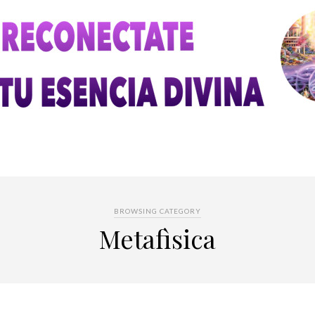
BROWSING CATEGORY
Metafìsica