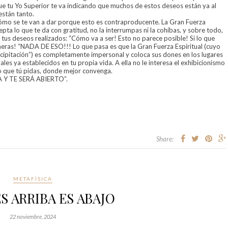
que tu Yo Superior te va indicando que muchos de estos deseos están ya al
están tanto.
cómo se te van a dar porque esto es contraproducente. La Gran Fuerza
pta lo que te da con gratitud, no la interrumpas ni la cohíbas, y sobre todo,
 tus deseos realizados: “Cómo va a ser! Esto no parece posible! Si lo que
neras! “NADA DE ESO!!! Lo que pasa es que la Gran Fuerza Espiritual (cuyo
cipitación”) es completamente impersonal y coloca sus dones en los lugares
s ya establecidos en tu propia vida. A ella no le interesa el exhibicionismo
lo que tú pidas, donde mejor convenga.
 Y TE SERÁ ABIERTO”.
Share:
METAFÌSICA
S ARRIBA ES ABAJO
22 noviembre, 2024