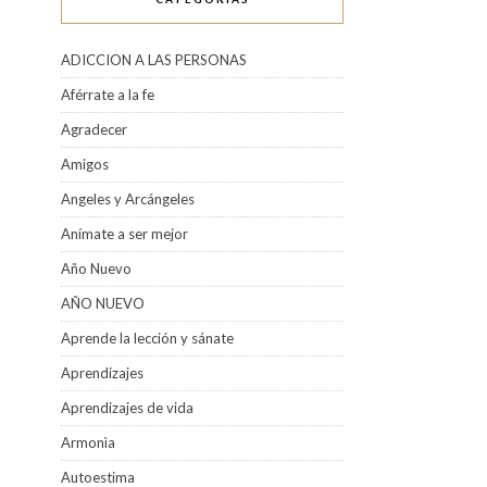
ADICCION A LAS PERSONAS
Aférrate a la fe
Agradecer
Amigos
Angeles y Arcángeles
Anímate a ser mejor
Año Nuevo
AÑO NUEVO
Aprende la lección y sánate
Aprendizajes
Aprendizajes de vida
Armonìa
Autoestima