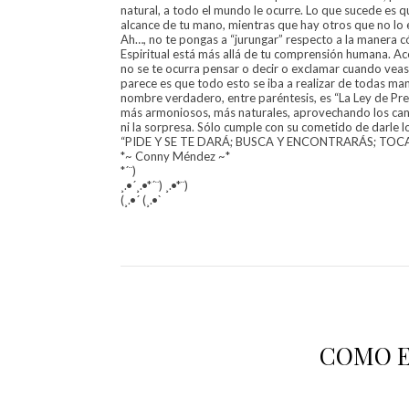
natural, a todo el mundo le ocurre. Lo que sucede es 
alcance de tu mano, mientras que hay otros que no lo 
Ah…, no te pongas a “jurungar” respecto a la manera 
Espiritual está más allá de tu comprensión humana. Ace
no se te ocurra pensar o decir o exclamar cuando veas
parece es que todo esto se iba a realizar de todas ma
nombre verdadero, entre paréntesis, es “La Ley de Pre
más armoniosos, más naturales, aprovechando los canale
ni la sorpresa. Sólo cumple con su cometido de darle 
“PIDE Y SE TE DARÁ; BUSCA Y ENCONTRARÁS; TOCA
*~ Conny Méndez ~*
*´¨)
¸.•´¸.•*´¨) ¸.•*¨)
(¸.•´ (¸.•`
COMO E