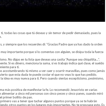
 ti, todas las cosas que tú deseas y sin temor de pedir demasiado, pues la
n.
, y siempre que los recuerdes di: “Gracias Padre que ya has dado la orden
s muy importante porque si lo comentas con alguien, se disipa toda la fuerza
smo. No digas en tu lista que deseas una casita “Aunque sea chiquitita…”.
te. Si es dinero, menciona la suma, si es trabajo indica qué clase, el sueldo
niente para ti.
ayas acostumbrando tú mismo a ver caer y ocurrir maravillas, pues como jamás
dvierto que esta duda te puede costar el que no veas lo que has pedido.
la idea es muy nueva para ti. Pero cuando sientas escepticismo, pesimismo,
forma más positiva de manifestar la fe. Lo recomendó Jesucristo en varias
 alimentar a cinco mil personas con cinco peces y cinco panes, cuando miró
el primer bollito de pan.
a, primero vas a tener que tachar algunos puntos porque ya se te habrán
niendo otros puntos en los lugares más importantes. No te preocupe esto. Es