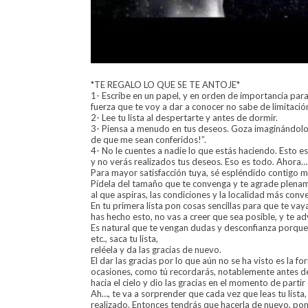
*TE REGALO LO QUE SE TE ANTOJE*
1- Escribe en un papel, y en orden de importancia para
fuerza que te voy a dar a conocer no sabe de limitació
2- Lee tu lista al despertarte y antes de dormir.
3- Piensa a menudo en tus deseos. Goza imaginándolos
de que me sean conferidos!”.
4- No le cuentes a nadie lo que estás haciendo. Esto e
y no verás realizados tus deseos. Eso es todo. Ahora…
Para mayor satisfacción tuya, sé espléndido contigo mi
Pídela del tamaño que te convenga y te agrade plenamen
al que aspiras, las condiciones y la localidad más conve
En tu primera lista pon cosas sencillas para que te v
has hecho esto, no vas a creer que sea posible, y te a
Es natural que te vengan dudas y desconfianza porque 
etc., saca tu lista,
reléela y da las gracias de nuevo.
El dar las gracias por lo que aún no se ha visto es la 
ocasiones, como tú recordarás, notablemente antes de
hacia el cielo y dio las gracias en el momento de partir 
Ah…, te va a sorprender que cada vez que leas tu list
realizado. Entonces tendrás que hacerla de nuevo, po