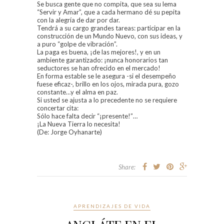
Se busca gente que no compita, que sea su lema
“Servir y Amar”, que a cada hermano dé su pepita
con la alegría de dar por dar.
Tendrá a su cargo grandes tareas: participar en la
construcción de un Mundo Nuevo, con sus ideas, y
a puro “golpe de vibración”.
La paga es buena, ¡de las mejores!, y en un
ambiente garantizado: ¡nunca honorarios tan
seductores se han ofrecido en el mercado!
En forma estable se le asegura -si el desempeño
fuese eficaz-, brillo en los ojos, mirada pura, gozo
constante…y el alma en paz.
Si usted se ajusta a lo precedente no se requiere
concertar cita:
Sólo hace falta decir “¡presente!”…
¡La Nueva Tierra lo necesita!
(De: Jorge Oyhanarte)
Share:
APRENDIZAJES DE VIDA