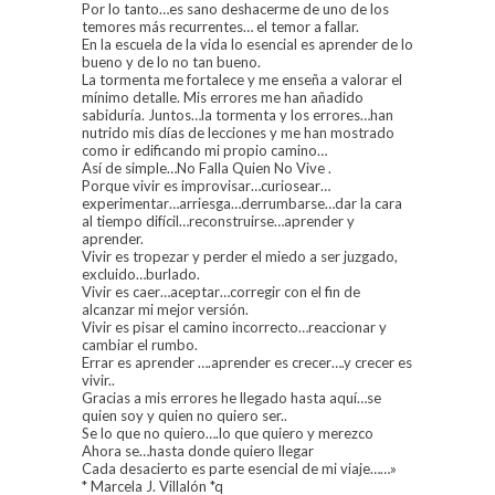
Por lo tanto…es sano deshacerme de uno de los
temores más recurrentes… el temor a fallar.
En la escuela de la vida lo esencial es aprender de lo
bueno y de lo no tan bueno.
La tormenta me fortalece y me enseña a valorar el
mínimo detalle. Mis errores me han añadido
sabiduría. Juntos…la tormenta y los errores…han
nutrido mis días de lecciones y me han mostrado
como ir edificando mi propio camino…
Así de simple…No Falla Quien No Vive .
Porque vivir es improvisar…curiosear…
experimentar…arriesga…derrumbarse…dar la cara
al tiempo difícil…reconstruirse…aprender y
aprender.
Vivir es tropezar y perder el miedo a ser juzgado,
excluido…burlado.
Vivir es caer…aceptar…corregir con el fin de
alcanzar mi mejor versión.
Vivir es pisar el camino incorrecto…reaccionar y
cambiar el rumbo.
Errar es aprender ….aprender es crecer….y crecer es
vivir..
Gracias a mis errores he llegado hasta aquí…se
quien soy y quien no quiero ser..
Se lo que no quiero….lo que quiero y merezco
Ahora se…hasta donde quiero llegar
Cada desacierto es parte esencial de mi viaje……»
* Marcela J. Villalón *q