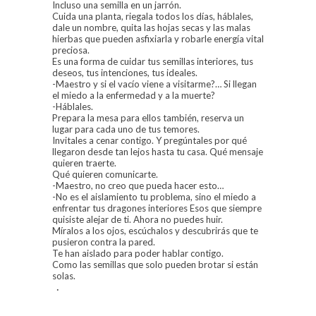
Incluso una semilla en un jarrón.
Cuida una planta, riegala todos los días, háblales,
dale un nombre, quita las hojas secas y las malas
hierbas que pueden asfixiarla y robarle energía vital
preciosa.
Es una forma de cuidar tus semillas interiores, tus
deseos, tus intenciones, tus ideales.
-Maestro y si el vacío viene a visitarme?… Si llegan
el miedo a la enfermedad y a la muerte?
-Háblales.
Prepara la mesa para ellos también, reserva un
lugar para cada uno de tus temores.
Invitales a cenar contigo. Y pregúntales por qué
llegaron desde tan lejos hasta tu casa. Qué mensaje
quieren traerte.
Qué quieren comunicarte.
-Maestro, no creo que pueda hacer esto…
-No es el aislamiento tu problema, sino el miedo a
enfrentar tus dragones interiores Esos que siempre
quisiste alejar de ti. Ahora no puedes huir.
Míralos a los ojos, escúchalos y descubrirás que te
pusieron contra la pared.
Te han aislado para poder hablar contigo.
Como las semillas que solo pueden brotar si están
solas.
·