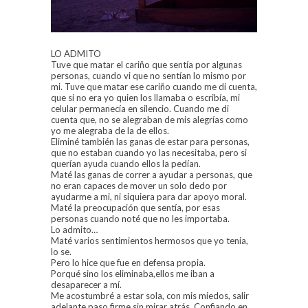
LO ADMITO
Tuve que matar el cariño que sentía por algunas
personas, cuando vi que no sentían lo mismo por
mi. Tuve que matar ese cariño cuando me di cuenta,
que si no era yo quien los llamaba o escribía, mi
celular permanecía en silencio. Cuando me di
cuenta que, no se alegraban de mis alegrías como
yo me alegraba de la de ellos.
Eliminé también las ganas de estar para personas,
que no estaban cuando yo las necesitaba, pero si
querían ayuda cuando ellos la pedían.
Maté las ganas de correr a ayudar a personas, que
no eran capaces de mover un solo dedo por
ayudarme a mi, ni siquiera para dar apoyo moral.
Maté la preocupación que sentía, por esas
personas cuando noté que no les importaba.
Lo admito…
Maté varios sentimientos hermosos que yo tenia,
lo se.
Pero lo hice que fue en defensa propia.
Porqué sino los eliminaba,ellos me iban a
desaparecer a mí.
Me acostumbré a estar sola, con mis miedos, salir
adelante paso firme sin mirar atrás. Confiando en