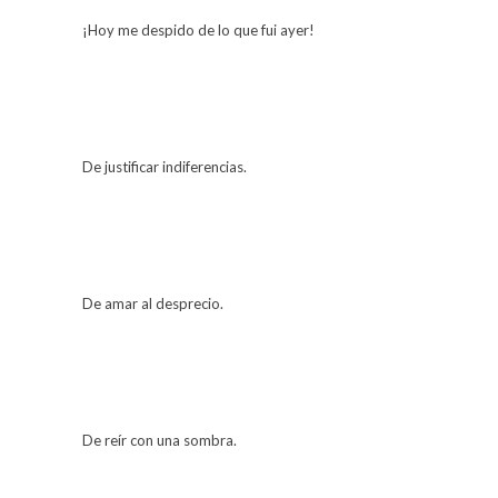
¡Hoy me despido de lo que fui ayer!
De justificar indiferencias.
De amar al desprecio.
De reír con una sombra.