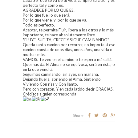
Cada Ser que se va de tu vida, cumplió su ciclo, y es
perfecto tal y como es.
AGRADECE POR LO QUE ES.
Por lo que fue, lo que será.
Por lo que viene, y por lo que se va.
Todo es perfecto.
Aceptar, te permite Fluir, libera a los otros y lo más
importante, te hace absolutamente libre.
*FLUYE, SUELTA, CRECE Y SIGUE CAMINANDO*
Queda tanto camino por recorrer, no importa si ese
camino consta de unos días, unos años, una vida o
muchas más.
VAMOS. Te veo en el camino o te espero más allá.
Que más da. El Alma no se equivoca, será en ésta; o
en la que vendrá.
Seguimos caminando, sin ayer, sin mañana.
Dejando huella, abriendo el Alma. Sintiendo,
Viviendo Con risa y Con llanto.
Pero con corazón. Y en cada latido decir GRACIAS.
Créditos a quien corresponda
Share: