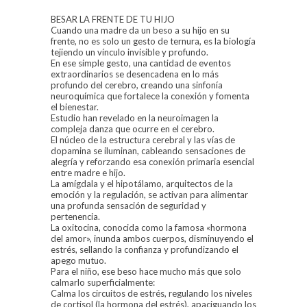
BESAR LA FRENTE DE TU HIJO
Cuando una madre da un beso a su hijo en su
frente, no es solo un gesto de ternura, es la biología
tejiendo un vínculo invisible y profundo.
En ese simple gesto, una cantidad de eventos
extraordinarios se desencadena en lo más
profundo del cerebro, creando una sinfonía
neuroquímica que fortalece la conexión y fomenta
el bienestar.
Estudio han revelado en la neuroimagen la
compleja danza que ocurre en el cerebro.
El núcleo de la estructura cerebral y las vías de
dopamina se iluminan, cableando sensaciones de
alegría y reforzando esa conexión primaria esencial
entre madre e hijo.
La amígdala y el hipotálamo, arquitectos de la
emoción y la regulación, se activan para alimentar
una profunda sensación de seguridad y
pertenencia.
La oxitocina, conocida como la famosa «hormona
del amor», inunda ambos cuerpos, disminuyendo el
estrés, sellando la confianza y profundizando el
apego mutuo.
Para el niño, ese beso hace mucho más que solo
calmarlo superficialmente:
Calma los circuitos de estrés, regulando los niveles
de cortisol (la hormona del estrés), apaciguando los